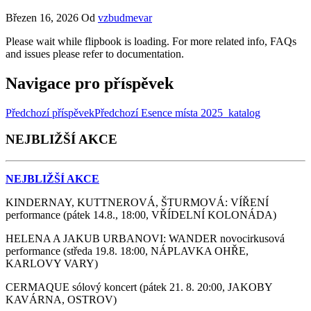
Březen 16, 2026
Od
vzbudmevar
Please wait while flipbook is loading. For more related info, FAQs
and issues please refer to documentation.
Navigace pro příspěvek
Předchozí příspěvek
Předchozí
Esence místa 2025_katalog
NEJBLIŽŠÍ AKCE
NEJBLIŽŠÍ AKCE
KINDERNAY, KUTTNEROVÁ, ŠTURMOVÁ: VÍŘENÍ
performance (pátek 14.8., 18:00, VŘÍDELNÍ KOLONÁDA)
HELENA A JAKUB URBANOVI: WANDER novocirkusová
performance (středa 19.8. 18:00, NÁPLAVKA OHŘE,
KARLOVY VARY)
CERMAQUE sólový koncert (pátek 21. 8. 20:00, JAKOBY
KAVÁRNA, OSTROV)