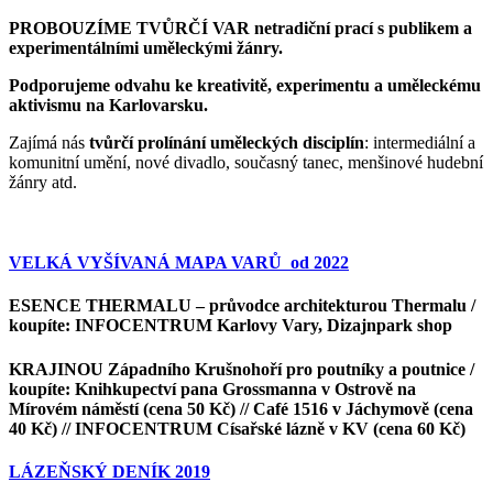
PROBOUZÍME TVŮRČÍ VAR
netradiční prací s publikem a
experimentálními uměleckými žánry.
Podporujeme
odvahu ke kreativitě, experimentu a uměleckému
aktivismu na Karlovarsku.
Zajímá nás
tvůrčí prolínání uměleckých disciplín
: intermediální a
komunitní umění, nové divadlo, současný tanec, menšinové hudební
žánry atd.
VELKÁ VYŠÍVANÁ MAPA VARŮ od 2022
ESENCE THERMALU – průvodce architekturou Thermalu /
koupíte: INFOCENTRUM Karlovy Vary, Dizajnpark shop
KRAJINOU Západního Krušnohoří pro poutníky a poutnice /
koupíte: Knihkupectví pana Grossmanna v Ostrově na
Mírovém náměstí (cena 50 Kč) // Café 1516 v Jáchymově (cena
40 Kč) // INFOCENTRUM Císařské lázně v KV (cena 60 Kč)
LÁZEŇSKÝ DENÍK 2019