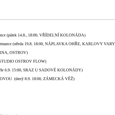
 (pátek 14.8., 18:00, VŘÍDELNÍ KOLONÁDA)
mance (středa 19.8. 18:00, NÁPLAVKA OHŘE, KARLOVY VARY
VÁRNA, OSTROV)
00, STUDIO OSTROV FLOW)
ěle 6.9. 15:00, SRAZ U SADOVÉ KOLONÁDY)
U (úterý 8.9. 18:00, ZÁMECKÁ VĚŽ)