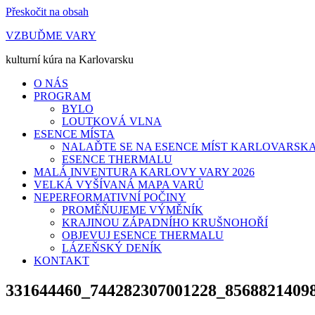
Přeskočit na obsah
VZBUĎME VARY
kulturní kúra na Karlovarsku
O NÁS
PROGRAM
BYLO
LOUTKOVÁ VLNA
ESENCE MÍSTA
NALAĎTE SE NA ESENCE MÍST KARLOVARSK
ESENCE THERMALU
MALÁ INVENTURA KARLOVY VARY 2026
VELKÁ VYŠÍVANÁ MAPA VARŮ
NEPERFORMATIVNÍ POČINY
PROMĚŇUJEME VÝMĚNÍK
KRAJINOU ZÁPADNÍHO KRUŠNOHOŘÍ
OBJEVUJ ESENCE THERMALU
LÁZEŇSKÝ DENÍK
KONTAKT
331644460_744282307001228_8568821409