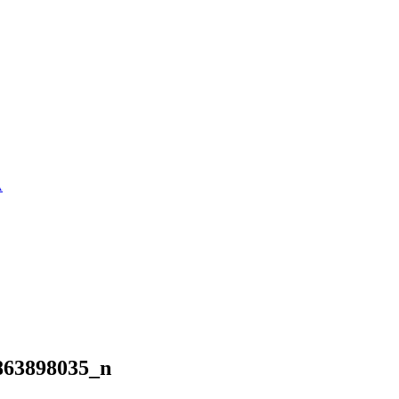
A
863898035_n