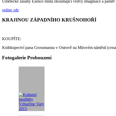
Umělecké zásahy Esence místa zkoumající vrstvy imaginace a paměť
online zde
KRAJINOU ZÁPADNÍHO KRUŠNOHOŘÍ
KOUPÍTE:
Knihkupectví pana Grossmanna v Ostrově na Mírovém náměstí (ce
Fotogalerie Probouzení