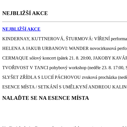
NEJBLIŽŠÍ AKCE
NEJBLIŽŠÍ AKCE
KINDERNAY, KUTTNEROVÁ, ŠTURMOVÁ: VÍŘENÍ performance
HELENA A JAKUB URBANOVI: WANDER novocirkusová perfor
CERMAQUE sólový koncert (pátek 21. 8. 20:00, JAKOBY KA
TVOŘIVOST V TANCI pohybový workshop (neděle 23. 8. 17:
SLYŠET ZŘÍDLA S LUCIÍ PÁCHOVOU zvuková procházka (ned
ESENCE MÍSTA / SETKÁNÍ S UMĚLKYNÍ ANDREOU KALINOVO
NALAĎTE SE NA ESENCE MÍSTA