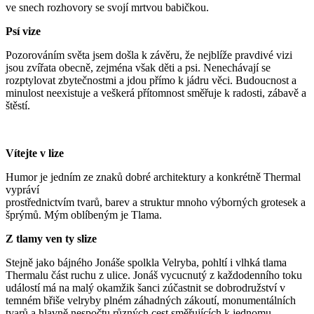
ve snech rozhovory se svojí mrtvou babičkou.
Psí vize
Pozorováním světa jsem došla k závěru, že nejblíže pravdivé vizi
jsou zvířata obecně, zejména však děti a psi. Nenechávají se
rozptylovat zbytečnostmi a jdou přímo k jádru věci. Budoucnost a
minulost neexistuje a veškerá přítomnost směřuje k radosti, zábavě a
štěstí.
Vítejte v lize
Humor je jedním ze znaků dobré architektury a konkrétně Thermal
vypráví
prostřednictvím tvarů, barev a struktur mnoho výborných grotesek a
šprýmů. Mým oblíbeným je Tlama.
Z tlamy ven ty slize
Stejně jako bájného Jonáše spolkla Velryba, pohltí i vlhká tlama
Thermalu část ruchu z ulice. Jonáš vycucnutý z každodenního toku
událostí má na malý okamžik šanci zúčastnit se dobrodružství v
temném břiše velryby plném záhadných zákoutí, monumentálních
tvarů a hlavně nespočtu různých cest směřujících k jednomu