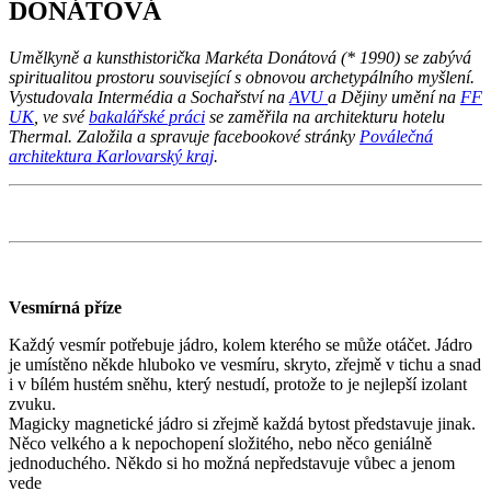
DONÁTOVÁ
Umělkyně a kunsthistorička Markéta Donátová
(* 1990)
se zabývá
spiritualitou prostoru související s obnovou archetypálního myšlení.
Vystudovala Intermédia a Sochařství na
AVU
a Dějiny umění na
FF
UK
, ve své
bakalářské práci
se zaměřila na architekturu hotelu
Thermal. Založila a spravuje facebookové stránky
Poválečná
architektura Karlovarský kraj
.
Vesmírná příze
Každý vesmír potřebuje jádro, kolem kterého se může otáčet. Jádro
je umístěno někde hluboko ve vesmíru, skryto, zřejmě v tichu a snad
i v bílém hustém sněhu, který nestudí, protože to je nejlepší izolant
zvuku.
Magicky magnetické jádro si zřejmě každá bytost představuje jinak.
Něco velkého a k nepochopení složitého, nebo něco geniálně
jednoduchého. Někdo si ho možná nepředstavuje vůbec a jenom
vede