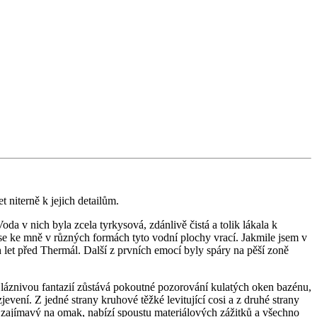
 niterně k jejich detailům.
 v nich byla zcela tyrkysová, zdánlivě čistá a tolik lákala k
se ke mně v různých formách tyto vodní plochy vrací. Jakmile jsem v
 let před Thermál. Další z prvních emocí byly spáry na pěší zoně
láznivou fantazií zůstává pokoutné pozorování kulatých oken bazénu,
vení. Z jedné strany kruhové těžké levitující cosi a z druhé strany
i zajímavý na omak, nabízí spoustu materiálových zážitků a všechno