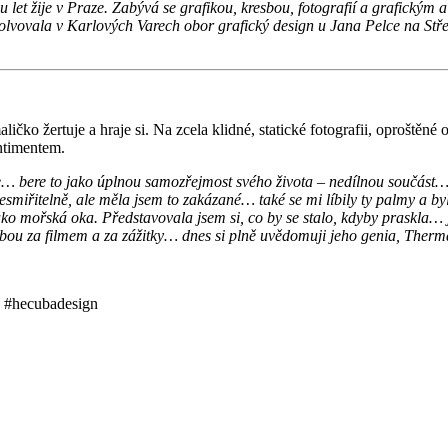
u let žije v Praze. Zabývá se grafikou, kresbou, fotografií a grafickým
bsolvovala v Karlových Varech obor grafický design u Jana Pelce na Stře
ličko žertuje a hraje si. Na zcela klidné, statické fotografii, oproštěné 
ntimentem.
e… bere to jako úplnou samozřejmost svého života – nedílnou součást
esmiřitelně, ale měla jsem to zakázané… také se mi líbily ty palmy a bylo
o mořská oka. Představovala jsem si, co by se stalo, kdyby praskla… ja
udbou za filmem a za zážitky… dnes si plně uvědomuji jeho genia, Therm
#hecubadesign