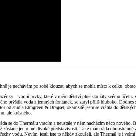
ně je nechávám po sobě klouzat, abych se mohla místo k celku, obracet
ky – vodní prvky, které v mém dětství plně sloužily svému účelu. Voda
ho prýštila voda z jemných fontánek, se zaryl příliš hluboko. Dodnes 
ctor od studia Elmgreen & Dragset, okamžitě jsem se vrátila do dětských
nu, ale krásného.
, ráda se do Thermálu vracím a neustále v něm nacházím něco nového. B
ž zůstane jen u mé divoké představivosti. Také mám ráda oboustranné zje
chy vodu. Nevím, jestli jste to někdy zkoušeli, ale Thermál je i velm