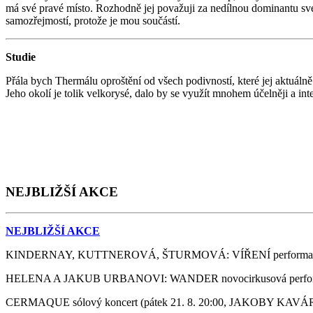
má své pravé místo. Rozhodně jej považuji za nedílnou dominantu své v
samozřejmostí, protože je mou součástí.
Studie
Přála bych Thermálu oproštění od všech podivností, které jej aktuálně 
Jeho okolí je tolik velkorysé, dalo by se využít mnohem účelněji a inte
NEJBLIŽŠÍ AKCE
NEJBLIŽŠÍ AKCE
KINDERNAY, KUTTNEROVÁ, ŠTURMOVÁ: VÍŘENÍ performance
HELENA A JAKUB URBANOVI: WANDER novocirkusová perfor
CERMAQUE sólový koncert (pátek 21. 8. 20:00, JAKOBY KA