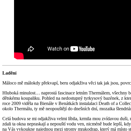
Ladění
Máloco mě málokdy překvapí, beru odjakživa věci tak jak jsou, povrch
Hluboká minulost… naprostá fascinace letním Thermálem, všechny bazén
dětskému koupaliku. Pohled na nedostupný tyrkysový bazének, z které
roce 2009 viděla na Bienále v Benátkách instalalaci Death of a Colle
okolo Thermálu, ty mě neopouštějí do dnešních dní, mozaika šlendriá
Celá budova se mi odjakživa velmi líbila, krmila mou zvídavou duši
zdali ta okna nepraskají a nepouští vodu ven, nicméně bude lepší, kdy
na Vás vykoukne najednou mezi stromy mrakodrap, který má místo stře