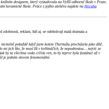
 a knižním designem, který vystudovala na Vyšší odborné škole v Praze.
dní keramické škole. Práce z jejího ateliéru najdete na
Hecuba
od zdobnosti, reklam, lidí aj. se odehrávají malá dramata a
… nicméně pokaždé když jsem kolem Thermálu procházela jako dítě,
 mi jich líto, že musí žít v květináčích, že nepodrostou… nejvíc ze
k by ta všechna voda crčela ven, to by teprve byla fontána! až v
ál je jedním slovem fenomenální.