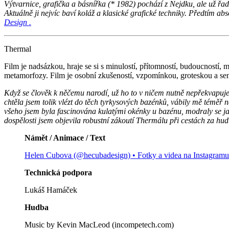
Výtvarnice, grafička a básnířka (* 1982) pochází z Nejdku, ale už řad
Aktuálně ji nejvíc baví koláž a klasické grafické techniky. Předtím a
Des
ign .
Thermal
Film je nadsázkou, hraje se si s minulostí, přítomností, budoucností, ma
metamorfozy. Film je osobní zkušeností, vzpomínkou, groteskou a se
Když se člověk k něčemu narodí, už ho to v ničem nutně nepřekvapuj
chtěla jsem tolik vlézt do těch tyrkysových bazénků, vábily mě téměř n
všeho jsem byla fascinována kulatými okénky u bazénu, modraly se jak
dospělosti jsem objevila robustní zákoutí Thermálu při cestách za h
Námět / Animace / Text
Helen Cubova (@hecubadesign) • Fotky a videa na Instagramu
Technická podpora
Lukáš Hamáček
Hudba
Music by Kevin MacLeod (incompetech.com)