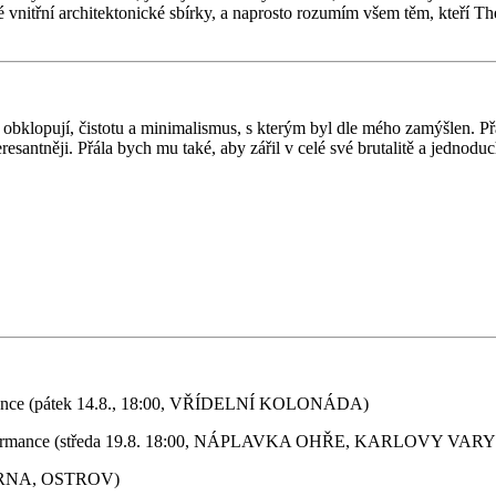
nitřní architektonické sbírky, a naprosto rozumím všem těm, kteří Thermá
obklopují, čistotu a minimalismus, s kterým byl dle mého zamýšlen. Přál
resantněji. Přála bych mu také, aby zářil v celé své brutalitě a jednoduc
 (pátek 14.8., 18:00, VŘÍDELNÍ KOLONÁDA)
mance (středa 19.8. 18:00, NÁPLAVKA OHŘE, KARLOVY VARY
VÁRNA, OSTROV)