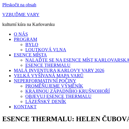
Přeskočit na obsah
VZBUĎME VARY
kulturní kúra na Karlovarsku
O NÁS
PROGRAM
BYLO
LOUTKOVÁ VLNA
ESENCE MÍSTA
NALAĎTE SE NA ESENCE MÍST KARLOVARSK
ESENCE THERMALU
MALÁ INVENTURA KARLOVY VARY 2026
VELKÁ VYŠÍVANÁ MAPA VARŮ
NEPERFORMATIVNÍ POČINY
PROMĚŇUJEME VÝMĚNÍK
KRAJINOU ZÁPADNÍHO KRUŠNOHOŘÍ
OBJEVUJ ESENCE THERMALU
LÁZEŇSKÝ DENÍK
KONTAKT
ESENCE THERMALU: HELEN ČUBOV